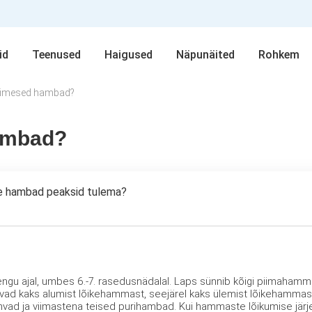
id
Teenused
Haigused
Näpunäited
Rohkem
esimesed hambad?
ambad?
dse hambad peaksid tulema?
u ajal, umbes 6.-7. rasedusnädalal. Laps sünnib kõigi piimahamm
uvad kaks alumist lõikehammast, seejärel kaks ülemist lõikehamma
ad ja viimastena teised purihambad. Kui hammaste lõikumise järje