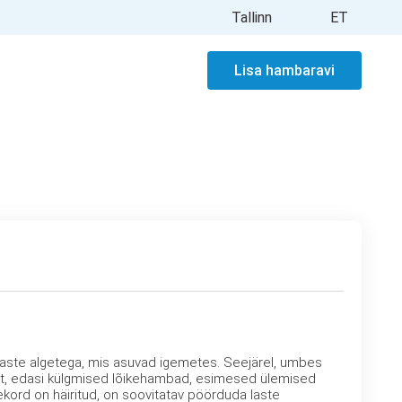
Tallinn
ET
Lisa hambaravi
aste algetega, mis asuvad igemetes. Seejärel, umbes
st, edasi külgmised lõikehambad, esimesed ülemised
kord on häiritud, on soovitatav pöörduda laste