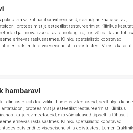
vi
s pakub laia valikut hambaraviteenuseid, sealhulgas kaariese ravi,
tsiooni, proteesimist ja esteetilist restaureerimist. Kliinikus kasuta
todeid ja innovatiivseid ravitehnoloogiaid, mis võimaldavad tõhusa
raskusastmes. Kliiniku spetsialistid koostavad
lähtudes patsiendi terviseseisundist ja eelistustest. Viimsis kasuta
ik hambaravi
ik Tallinnas pakub laia valikut hambaraviteenuseid, sealhulgas kaari
lantatsiooni, proteesimist ja esteetilist restaureerimist. Kliinikus
agnostika- ja ravimeetodeid, mis võimaldavad täpselt ja tõhusalt
raskusastmes. Kliiniku spetsialistid koostavad
lähtudes patsiendi terviseseisundist ja eelistustest. Lumen Erakliini