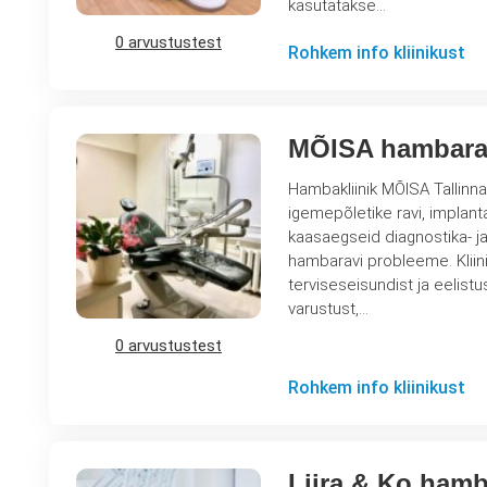
kasutatakse…
0 arvustustest
Rohkem info kliinikust
MÕISA hambara
Hambakliinik MÕISA Tallinna
igemepõletike ravi, implanta
kaasaegseid diagnostika- j
hambaravi probleeme. Kliiniku spetsialistid koostavad individuaalsed raviplaanid, lähtudes patsiendi
terviseseisundist ja eelist
varustust,…
0 arvustustest
Rohkem info kliinikust
Liira & Ko hamb