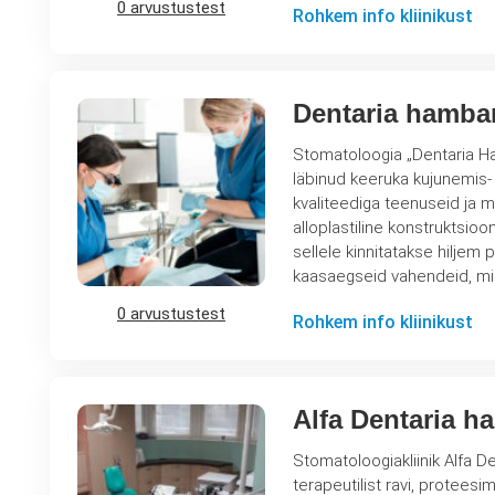
0 arvustustest
Rohkem info kliinikust
Dentaria hamba
Stomatoloogia „Dentaria Ham
läbinud keeruka kujunemis-
kvaliteediga teenuseid ja m
alloplastiline konstruktsio
sellele kinnitatakse hiljem püsiv hambakroon. Hamma
kaasaegseid vahendeid, m
0 arvustustest
Rohkem info kliinikust
Alfa Dentaria h
Stomatoloogiakliinik Alfa D
terapeutilist ravi, proteesi