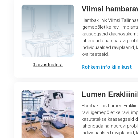
Viimsi hambara
Hambakliinik Viimsi Tallinna
igemepõletike ravi, implanta
kaasaegseid diagnostikamee
lahendada hambaravi probleeme erinevas 
individuaalsed raviplaanid, 
kvaliteetseid…
0 arvustustest
Rohkem info kliinikust
Lumen Erakliin
Hambakliinik Lumen Erakliin
ravi, igemepõletike ravi, imp
kasutatakse kaasaegseid di
lahendada hambaravi probleeme erinevas 
individuaalsed raviplaanid, 