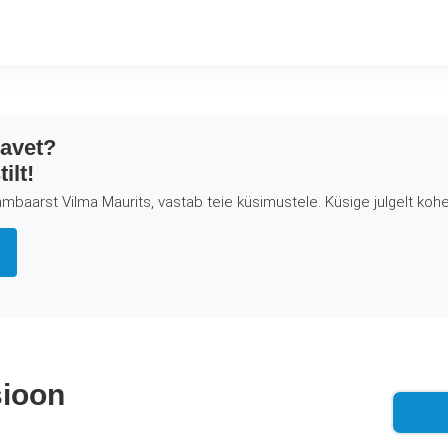
eavet?
ilt!
mbaarst Vilma Maurits, vastab teie küsimustele. Küsige julgelt kohe
sioon