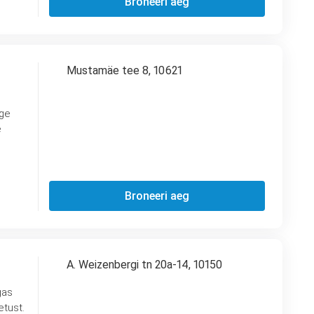
Broneeri aeg
Mustamäe tee 8, 10621
rge
e
Broneeri aeg
A. Weizenbergi tn 20a-14, 10150
gas
etust.