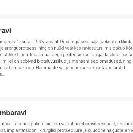
ravi
baravi“ asutati 1993. aastal. Oma tegutsemisaja jooksul on kliinik
 ja arenguprotsessi ning on nüüd väärikas raviasutus, mis pakub kõ
õistlikke hindu. Implantaatidega proteesimisel paigaldatakse luuss
on, millel on sobivad biotaluvuslikud ja mehaanilised omadused, ning
ste valgendamiseks kasutavad arstid
is…
ambaravi
entaria Tallinnas pakub täielikku valikut hambaraviteenuseid, sealhul
mist, implantatsiooni, kirurgilisi protseduure ja suuõõne haiguste enn