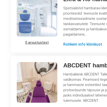
Spetsialistid hambaravi klii
prioriteedid: teenuste kval
meditsiiniseadmete soetamine. Kliinik „Liira & Ko“ pakub hambaravi teenuseid 
täiskasvanutele. Teenuste 
eemaldamine ja hambakivide
paigaldamine,…
0 arvustustest
Rohkem info kliinikust
ABCDENT hamb
Hambakliinik ABCDENT Tall
valdkonnas. Peamised tegev
ja hammaste esteetilist taastamist. Kliinik on varustatud kaasaegsete 
protseduuride täpsuse ja p
jaoks individuaalset lähene
tulemusele. ABCDENT…