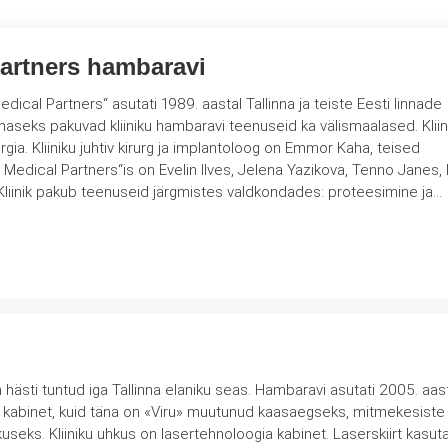
Partners hambaravi
ical Partners“ asutati 1989. aastal Tallinna ja teiste Eesti linnade
eks pakuvad kliiniku hambaravi teenuseid ka välismaalased. Kliiniku
rurgia. Kliiniku juhtiv kirurg ja implantoloog on Emmor Kaha, teised
c Medical Partners“is on Evelin Ilves, Jelena Yazikova, Tenno Janes, L
Paskevich, Mari-Li Vugand. Kliinik pakub teenuseid järgmistes valdkondades: proteesimine ja…
 hästi tuntud iga Tallinna elaniku seas. Hambaravi asutati 2005. aast
i kabinet, kuid täna on «Viru» muutunud kaasaegseks, mitmekesiste
serskiirt kasutatakse