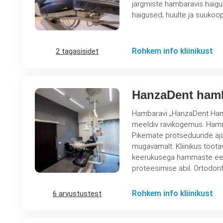
järgmiste hambaravis haiguste raviks: alveoolide põletikulised pro
Rohkem info kliinikust
2 tagasisidet
HanzaDent ham
Hambaravi „HanzaDent Hamb
meeldiv ravikogemus. Hammast
Pikemate protseduuride aja
mugavamalt. Kliinikus töötavad kõrge kvalifikatsiooniga hambakirurgid, kes teostavad erineva
keerukusega hammaste eema
proteesimise abil. Ortodont
Rohkem info kliinikust
6 arvustustest