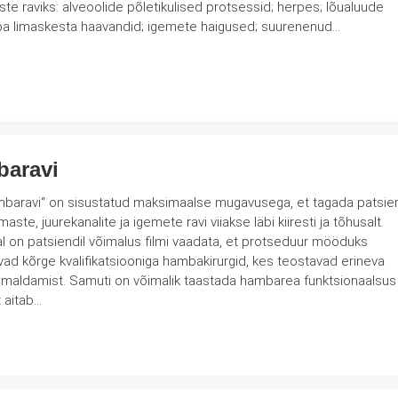
tsessid; herpes; lõualuude
haigused; huulte ja suukoopa limaskesta haavandid; igemete haigused; suurenenud…
baravi
aravi“ on sisustatud maksimaalse mugavusega, et tagada patsien
e, juurekanalite ja igemete ravi viiakse läbi kiiresti ja tõhusalt.
l on patsiendil võimalus filmi vaadata, et protseduur mööduks
ldamist. Samuti on võimalik taastada hambarea funktsionaalsus
 aitab…