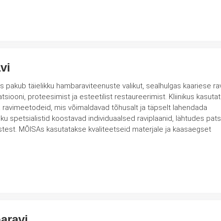
vi
s pakub täielikku hambaraviteenuste valikut, sealhulgas kaariese rav
tsiooni, proteesimist ja esteetilist restaureerimist. Kliinikus kasuta
a ravimeetodeid, mis võimaldavad tõhusalt ja täpselt lahendada
ustest. MÕISAs kasutatakse kvaliteetseid materjale ja kaasaegset
aravi