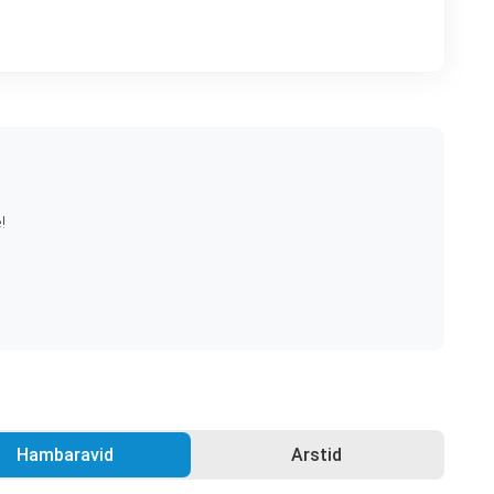
!
Hambaravid
Arstid