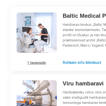
Baltic Medical 
Hambaravi keskus „Baltic Med
elanike teenindamiseks. Tänas
profiil on lõualuu- ja näo ki
praktiseerivad arstid „Balti
Rohkem info kliinikust
1 tagasiside
Viru hambaravi
Hambakliiniku «Viru» nimi on
väike eraõiguslik hambarav
teenustega hambaravi keskuseks. Kliiniku uhkus on lasertehnoloogia kabinet. La