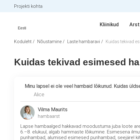
Projekti kohta
Kliinikud
Arst
Eesti
Koduleht
Nõustamine
Laste hambaravi
Kuidas tekivad 
Kuidas tekivad esimesed h
Minu lapsel ei ole veel hambaid lõikunud. Kuidas ül
Alice
Vilma Maurits
hambaarst
Lapse hambaalged hakkavad moodustuma juba loote areng
6.–8. elukuul, algab hammaste lõikumine. Esimesena ilm
purihambad, alumised esimesed purihambad, seejärel kihv