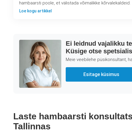
hambaarsti poole, et välistada võimalikke kõrvalekaldeid.
Loe kogu artikkel
Ei leidnud vajalikku t
Küsige otse spetsialist
Meie veebilehe püsikonsultant, ha
Esitage küsimus
Laste hambaarsti konsultat
Tallinnas