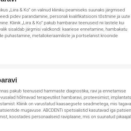
nikus „Liira & Ko“ on valinud kliiniku peamiseks suunaks järgmised
iteedi pidev parandamine, personali kvalifikatsiooni tõstmine ja uute
nii lastele kui
valik sisaldab järgmisi valdkondi: kaariese ennetamine, hambakatu
 puhastamine, metallokeraamiliste ja portselanist kroonide
aravi
innas pakub teenuseid hammaste diagnostika, ravi ja ennetamise
usalad hõlmavad terapeutilist hambaravi, proteesimist, implantats
seadmetega, mis tagavad
atsientide mugavuse. ABCDENTi spetsialistid kasutavad iga patsien
mist, koostades personaalseid raviplaane, mis on suunatud pikaajal