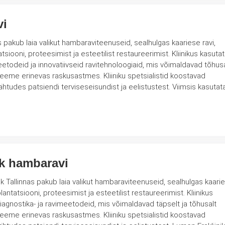
vi
s pakub laia valikut hambaraviteenuseid, sealhulgas kaariese ravi,
tsiooni, proteesimist ja esteetilist restaureerimist. Kliinikus kasuta
todeid ja innovatiivseid ravitehnoloogiaid, mis võimaldavad tõhusa
raskusastmes. Kliiniku spetsialistid koostavad
lähtudes patsiendi terviseseisundist ja eelistustest. Viimsis kasuta
ik hambaravi
ik Tallinnas pakub laia valikut hambaraviteenuseid, sealhulgas kaari
lantatsiooni, proteesimist ja esteetilist restaureerimist. Kliinikus
agnostika- ja ravimeetodeid, mis võimaldavad täpselt ja tõhusalt
raskusastmes. Kliiniku spetsialistid koostavad