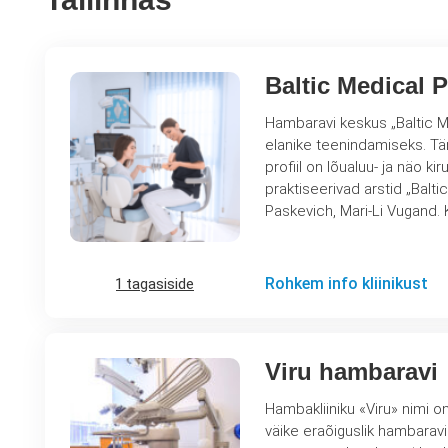
Baltic Medical 
Hambaravi keskus „Baltic Med
elanike teenindamiseks. Tänas
profiil on lõualuu- ja näo ki
praktiseerivad arstid „Balti
Rohkem info kliinikust
1 tagasiside
Viru hambaravi
Hambakliiniku «Viru» nimi on
väike eraõiguslik hambarav