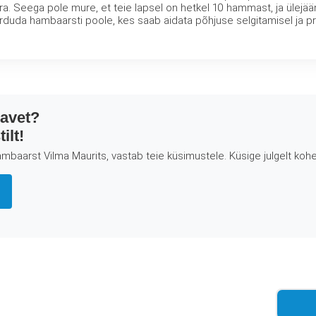
a. Seega pole mure, et teie lapsel on hetkel 10 hammast, ja ülejää
rduda hambaarsti poole, kes saab aidata põhjuse selgitamisel ja p
eavet?
ilt!
mbaarst Vilma Maurits, vastab teie küsimustele. Küsige julgelt kohe