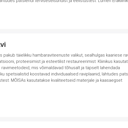
lähtudes patsiendi terviseseisundist ja eelistustest. Lumen Erakliini
vi
s pakub täielikku hambaraviteenuste valikut, sealhulgas kaariese rav
tsiooni, proteesimist ja esteetilist restaureerimist. Kliinikus kasuta
a ravimeetodeid, mis võimaldavad tõhusalt ja täpselt lahendada
ustest. MÕISAs kasutatakse kvaliteetseid materjale ja kaasaegset