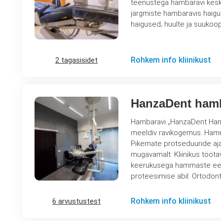
teenustega hambaravi keskuseks. Kliiniku uhkus on lasertehnoloogia kabinet. La
järgmiste hambaravis haiguste raviks: alveoolide põletikulised pro
Rohkem info kliinikust
2 tagasisidet
HanzaDent ham
Hambaravi „HanzaDent Hamb
meeldiv ravikogemus. Hammast
Pikemate protseduuride aja
mugavamalt. Kliinikus töötavad kõrge kvalifikatsiooniga hambakirurgid, kes teostavad erineva
keerukusega hammaste eema
proteesimise abil. Ortodont
Rohkem info kliinikust
6 arvustustest