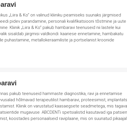
aravi
nikus „Liira & Ko“ on valinud kliiniku peamiseks suunaks järgmised
iteedi pidev parandamine, personali kvalifikatsiooni tõstmine ja uute
nii lastele kui
valik sisaldab järgmisi valdkondi: kaariese ennetamine, hambakatu
 puhastamine, metallokeraamiliste ja portselanist kroonide
aravi
innas pakub teenuseid hammaste diagnostika, ravi ja ennetamise
usalad hõlmavad terapeutilist hambaravi, proteesimist, implantats
seadmetega, mis tagavad
atsientide mugavuse. ABCDENTi spetsialistid kasutavad iga patsien
mist, koostades personaalseid raviplaane, mis on suunatud pikaajal