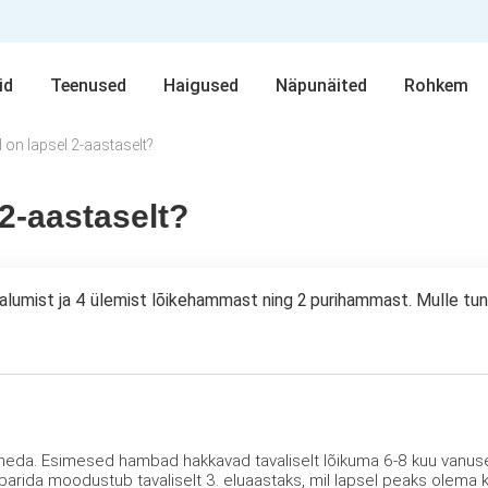
id
Teenused
Haigused
Näpunäited
Rohkem
 on lapsel 2-aastaselt?
 2-aastaselt?
4 alumist ja 4 ülemist lõikehammast ning 2 purihammast. Mulle tu
ineda. Esimesed hambad hakkavad tavaliselt lõikuma 6-8 kuu vanuse
mbarida moodustub tavaliselt 3. eluaastaks, mil lapsel peaks olem