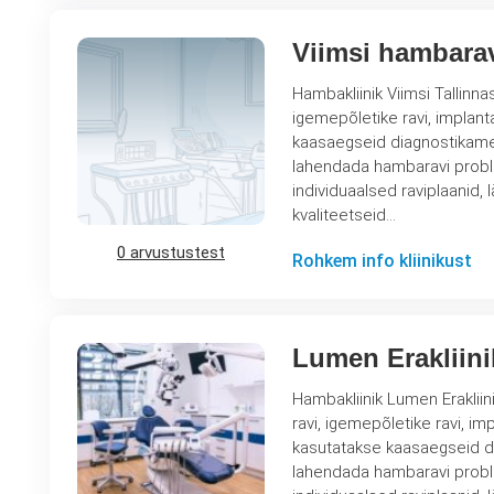
Viimsi hambara
Hambakliinik Viimsi Tallinna
igemepõletike ravi, implanta
kaasaegseid diagnostikamee
lahendada hambaravi probleeme erinevas 
individuaalsed raviplaanid, 
kvaliteetseid…
0 arvustustest
Rohkem info kliinikust
Lumen Erakliin
Hambakliinik Lumen Erakliin
ravi, igemepõletike ravi, imp
kasutatakse kaasaegseid di
lahendada hambaravi probleeme erinevas 