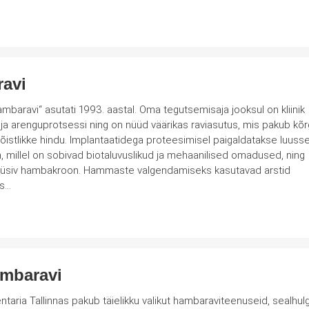
ravi
baravi“ asutati 1993. aastal. Oma tegutsemisaja jooksul on kliinik
 ja arenguprotsessi ning on nüüd väärikas raviasutus, mis pakub kõ
õistlikke hindu. Implantaatidega proteesimisel paigaldatakse luuss
on, millel on sobivad biotaluvuslikud ja mehaanilised omadused, ning
ste valgendamiseks kasutavad arstid
is…
ambaravi
entaria Tallinnas pakub täielikku valikut hambaraviteenuseid, sealhul