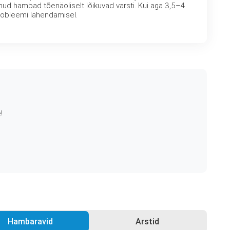
nud hambad tõenäoliselt lõikuvad varsti. Kui aga 3,5–4
robleemi lahendamisel.
!
Hambaravid
Arstid