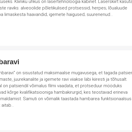
serskiirt kasutatakse
tsessid; herpes; lõualuude
haigused; huulte ja suukoopa limaskesta haavandid; igemete haigused; suurenenud…
baravi
aravi“ on sisustatud maksimaalse mugavusega, et tagada patsien
e, juurekanalite ja igemete ravi viiakse läbi kiiresti ja tõhusalt.
l on patsiendil võimalus filmi vaadata, et protseduur mööduks
ldamist. Samuti on võimalik taastada hambarea funktsionaalsus
 aitab…