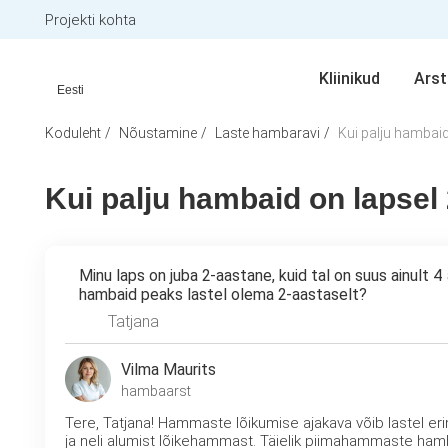
Projekti kohta
Kliinikud
Arst
Eesti
Koduleht
Nõustamine
Laste hambaravi
Kui palju hambaid
Kui palju hambaid on lapsel
Minu laps on juba 2-aastane, kuid tal on suus ainult 
hambaid peaks lastel olema 2-aastaselt?
Tatjana
Vilma Maurits
hambaarst
Tere, Tatjana! Hammaste lõikumise ajakava võib lastel er
ja neli alumist lõikehammast. Täielik piimahammaste ha