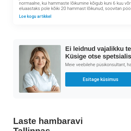
normaalne, kui hammaste lõikumine kõigub kuni 6 kuu võrr
eluaastaks pole kõiki 20 hammast lõikunud, soovitan pöö
Loe kogu artikkel
Ei leidnud vajalikku t
Küsige otse spetsialist
Meie veebilehe püsikonsultant, ha
Esitage küsimus
Laste hambaravi
Tallinnas