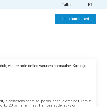
Tallinn
ET
Lisa hambaravi
ndub, et see pole selles vanuses normaalne. Kui palju
lt, ja aastaseks saamisel peaks lapsel olema neli ülemist
a kokku 20 piimahammast. Hambaarstide jaoks on