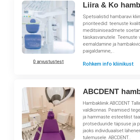
Liira & Ko hamb
Spetsialistid hambaravi klii
prioriteedid: teenuste kval
meditsiiniseadmete soetamine. Kliinik „Liira & Ko“ pakub hambaravi teenuseid 
täiskasvanutele. Teenuste 
eemaldamine ja hambakivide
paigaldamine,…
0 arvustustest
Rohkem info kliinikust
ABCDENT hamb
Hambakliinik ABCDENT Tall
valdkonnas. Peamised tegev
ja hammaste esteetilist taastamist. Kliinik on varustatud kaasaegsete 
protseduuride täpsuse ja p
jaoks individuaalset lähene
tulemusele. ABCDENT…