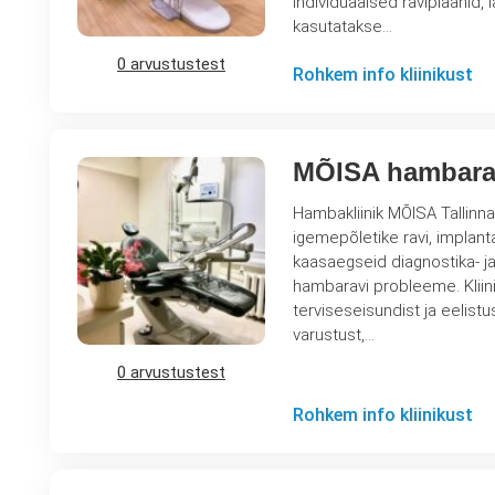
individuaalsed raviplaanid, 
kasutatakse…
0 arvustustest
Rohkem info kliinikust
MÕISA hambara
Hambakliinik MÕISA Tallinna
igemepõletike ravi, implanta
kaasaegseid diagnostika- j
hambaravi probleeme. Kliiniku spetsialistid koostavad individuaalsed raviplaanid, lähtudes patsiendi
terviseseisundist ja eelist
varustust,…
0 arvustustest
Rohkem info kliinikust