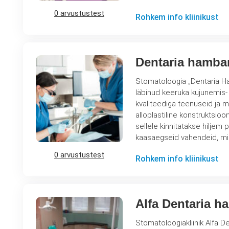
0 arvustustest
Rohkem info kliinikust
Dentaria hamba
Stomatoloogia „Dentaria Ham
läbinud keeruka kujunemis-
kvaliteediga teenuseid ja m
alloplastiline konstruktsio
sellele kinnitatakse hiljem püsiv hambakroon. Hamma
kaasaegseid vahendeid, m
0 arvustustest
Rohkem info kliinikust
Alfa Dentaria h
Stomatoloogiakliinik Alfa D