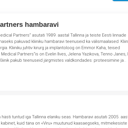
Partners hambaravi
ical Partners“ asutati 1989. aastal Tallinna ja teiste Eesti linnade
eks pakuvad kliiniku hambaravi teenuseid ka välismaalased. Kliiniku
rurgia. Kliiniku juhtiv kirurg ja implantoloog on Emmor Kaha, teised
c Medical Partners“is on Evelin Ilves, Jelena Yazikova, Tenno Janes, L
Paskevich, Mari-Li Vugand. Kliinik pakub teenuseid järgmistes valdkondades: proteesimine ja…
 hästi tuntud iga Tallinna elaniku seas. Hambaravi asutati 2005. aast
i kabinet, kuid täna on «Viru» muutunud kaasaegseks, mitmekesiste