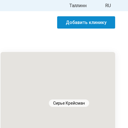
Таллинн
RU
Добавить клинику
Сирье Крейсман