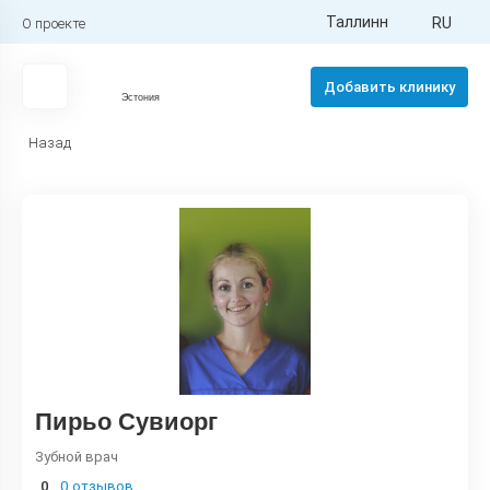
Таллинн
RU
О проекте
Добавить клинику
Эстония
Назад
Пирьо Сувиорг
Зубной врач
0
0 отзывов