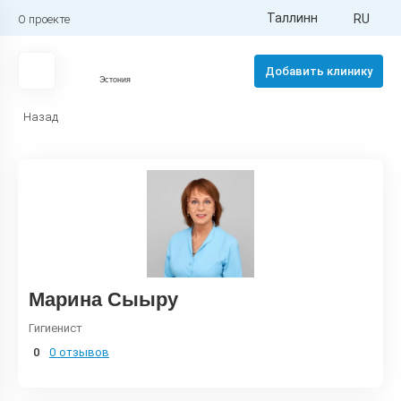
Таллинн
RU
О проекте
Добавить клинику
Эстония
Назад
Марина Сыыру
Гигиенист
0
0 отзывов