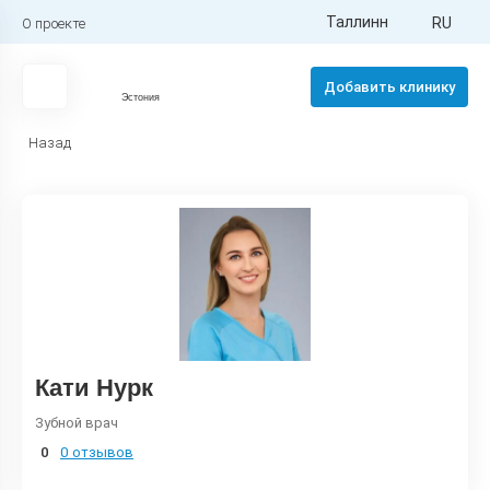
Таллинн
RU
О проекте
Добавить клинику
Эстония
Назад
Кати Нурк
Зубной врач
0
0 отзывов