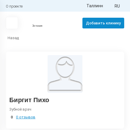
Таллинн
RU
О проекте
Добавить клинику
Эстония
Назад
Биргит Пихо
Зубной врач
0
0 отзывов