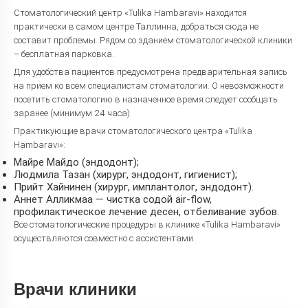
Стоматологический центр «Tulika Hambaravi» находится
практически в самом центре Таллинна, добраться сюда не
составит проблемы. Рядом со зданием стоматологической клиники
– бесплатная парковка.
Для удобства пациентов предусмотрена предварительная запись
на прием ко всем специалистам стоматологии. О невозможности
посетить стоматологию в назначенное время следует сообщать
заранее (минимум 24 часа).
Практикующие врачи стоматологического центра «Tulika
Hambaravi»:
Майре Майдо (эндодонт);
Людмила Тазан (хирург, эндодонт, гигиенист);
Прийт Хайнинен (хирург, имплантолог, эндодонт).
Аннет Алликмаа — чистка содой air-flow,
профилактическое лечение десен, отбеливание зубов.
Все стоматологические процедуры в клинике «Tulika Hambaravi»
осуществляются совместно с ассистентами.
Врачи клиники