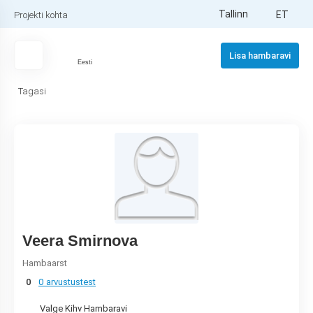
Tallinn
ET
Projekti kohta
Lisa hambaravi
Eesti
Tagasi
Veera Smirnova
Hambaarst
0
0 arvustustest
Valge Kihv Hambaravi