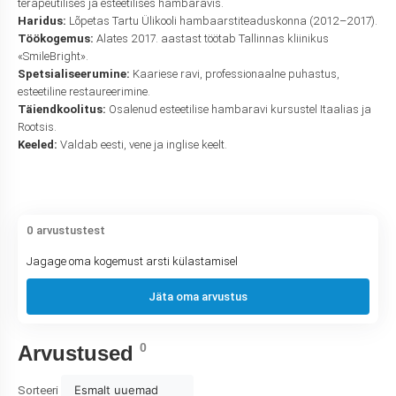
terapeutilises ja esteetilises hambaravis.
Haridus:
Lõpetas Tartu Ülikooli hambaarstiteaduskonna (2012–2017).
Töökogemus:
Alates 2017. aastast töötab Tallinnas kliinikus
«SmileBright».
Spetsialiseerumine:
Kaariese ravi, professionaalne puhastus,
esteetiline restaureerimine.
Täiendkoolitus:
Osalenud esteetilise hambaravi kursustel Itaalias ja
Rootsis.
Keeled:
Valdab eesti, vene ja inglise keelt.
0 arvustustest
Jagage oma kogemust arsti külastamisel
Jäta oma arvustus
0
Arvustused
Esmalt uuemad
Sorteeri