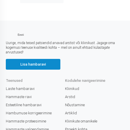
Eesti
Uurige, mida teised patsiendid arvavad arstist või kliinikust. Jagage oma
kogemusi teenuse kvaliteedi kohta – meil on ainult ehtsad külastajate
arvustused!
Lisa hambaravi
Teenused
Kodulehe navigeerimine
Laste hambaravi
Kliinikud
Hammaste ravi
Arstid
Esteetiline hambaravi
Nõustamine
Hambumuse korrigeerimine
Artiklid
Hammaste proteesimine
Kliinikute omanikele
Hammaste valgendamine
Projekti kohta