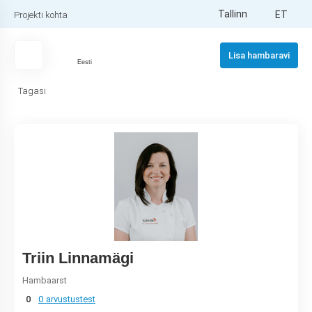
Tallinn
ET
Projekti kohta
Lisa hambaravi
Eesti
Tagasi
Triin Linnamägi
Hambaarst
0
0 arvustustest