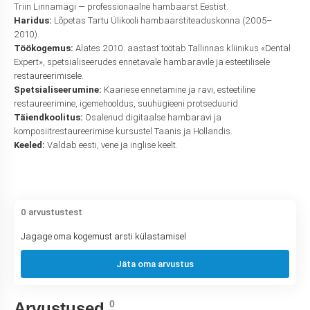
Triin Linnamägi — professionaalne hambaarst Eestist.
Haridus:
Lõpetas Tartu Ülikooli hambaarstiteaduskonna (2005–
2010).
Töökogemus:
Alates 2010. aastast töötab Tallinnas kliinikus «Dental
Expert», spetsialiseerudes ennetavale hambaravile ja esteetilisele
restaureerimisele.
Spetsialiseerumine:
Kaariese ennetamine ja ravi, esteetiline
restaureerimine, igemehooldus, suuhügieeni protseduurid.
Täiendkoolitus:
Osalenud digitaalse hambaravi ja
komposiitrestaureerimise kursustel Taanis ja Hollandis.
Keeled:
Valdab eesti, vene ja inglise keelt.
0 arvustustest
Jagage oma kogemust arsti külastamisel
Jäta oma arvustus
0
Arvustused