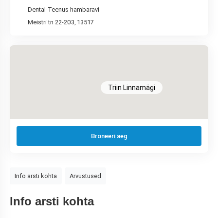
Dental-Teenus hambaravi
Meistri tn 22-203, 13517
Triin Linnamägi
Broneeri aeg
Info arsti kohta
Arvustused
Info arsti kohta