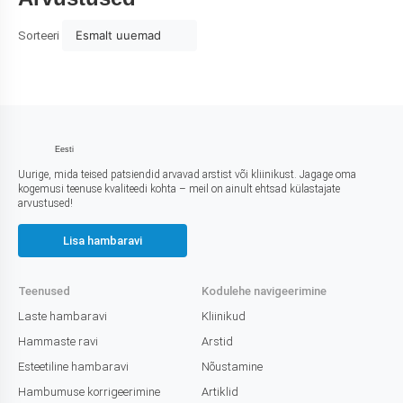
Esmalt uuemad
Sorteeri
Eesti
Uurige, mida teised patsiendid arvavad arstist või kliinikust. Jagage oma
kogemusi teenuse kvaliteedi kohta – meil on ainult ehtsad külastajate
arvustused!
Lisa hambaravi
Teenused
Kodulehe navigeerimine
Laste hambaravi
Kliinikud
Hammaste ravi
Arstid
Esteetiline hambaravi
Nõustamine
Hambumuse korrigeerimine
Artiklid