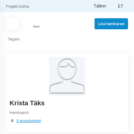
Tallinn
ET
Projekti kohta
Lisa hambaravi
Eesti
Tagasi
Krista Täks
Hambaarst
0
0 arvustustest