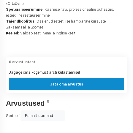
«OrtoDent».
Spetsialiseerumine:
Kaariese ravi, professionaalne puhastus,
esteetiline restaureerimine.
Täiendkoolitus:
Osalenud esteetilise hambaravi kursustel
Saksamaal ja Soomes.
Keeled:
Valdab eesti, vene ja inglise keelt.
0 arvustustest
Jagage oma kogemust arsti külastamisel
Jäta oma arvustus
0
Arvustused
Esmalt uuemad
Sorteeri