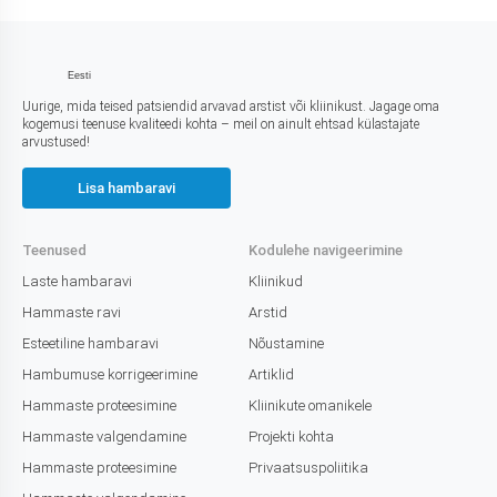
Eesti
Uurige, mida teised patsiendid arvavad arstist või kliinikust. Jagage oma
kogemusi teenuse kvaliteedi kohta – meil on ainult ehtsad külastajate
arvustused!
Lisa hambaravi
Teenused
Kodulehe navigeerimine
Laste hambaravi
Kliinikud
Hammaste ravi
Arstid
Esteetiline hambaravi
Nõustamine
Hambumuse korrigeerimine
Artiklid
Hammaste proteesimine
Kliinikute omanikele
Hammaste valgendamine
Projekti kohta
Hammaste proteesimine
Privaatsuspoliitika