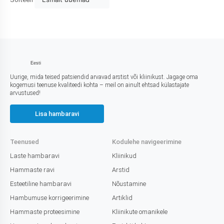
Eesti
Uurige, mida teised patsiendid arvavad arstist või kliinikust. Jagage oma
kogemusi teenuse kvaliteedi kohta – meil on ainult ehtsad külastajate
arvustused!
Lisa hambaravi
Teenused
Kodulehe navigeerimine
Laste hambaravi
Kliinikud
Hammaste ravi
Arstid
Esteetiline hambaravi
Nõustamine
Hambumuse korrigeerimine
Artiklid
Hammaste proteesimine
Kliinikute omanikele