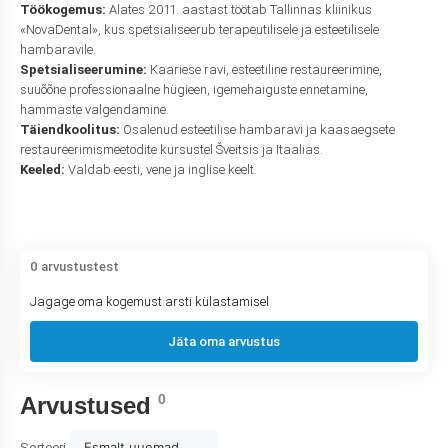
Töökogemus:
Alates 2011. aastast töötab Tallinnas kliinikus
«NovaDental», kus spetsialiseerub terapeutilisele ja esteetilisele
hambaravile.
Spetsialiseerumine:
Kaariese ravi, esteetiline restaureerimine,
suuõõne professionaalne hügieen, igemehaiguste ennetamine,
hammaste valgendamine.
Täiendkoolitus:
Osalenud esteetilise hambaravi ja kaasaegsete
restaureerimismeetodite kursustel Šveitsis ja Itaalias.
Keeled:
Valdab eesti, vene ja inglise keelt.
0 arvustustest
Jagage oma kogemust arsti külastamisel
Jäta oma arvustus
0
Arvustused
Esmalt uuemad
Sorteeri