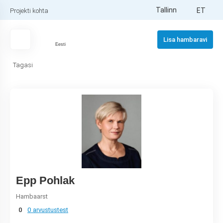
Tallinn
ET
Projekti kohta
Lisa hambaravi
Eesti
Tagasi
Epp Pohlak
Hambaarst
0
0 arvustustest