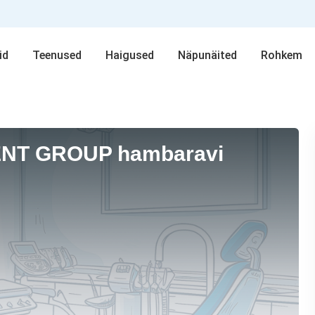
id
Teenused
Haigused
Näpunäited
Rohkem
NT GROUP hambaravi