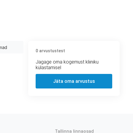
mad
0 arvustustest
Jagage oma kogemust kliiniku
külastamisel
Jäta oma arvustus
Tallinna linnaosad