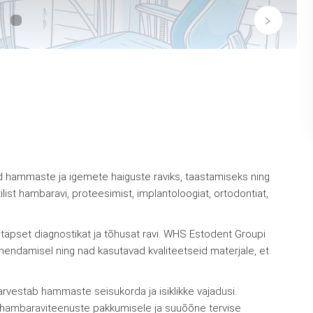
 hammaste ja igemete haiguste raviks, taastamiseks ning
t hambaravi, proteesimist, implantoloogiat, ortodontiat,
 täpset diagnostikat ja tõhusat ravi. WHS Estodent Groupi
hendamisel ning nad kasutavad kvaliteetseid materjale, et
 arvestab hammaste seisukorda ja isiklikke vajadusi.
hambaraviteenuste pakkumisele ja suuõõne tervise