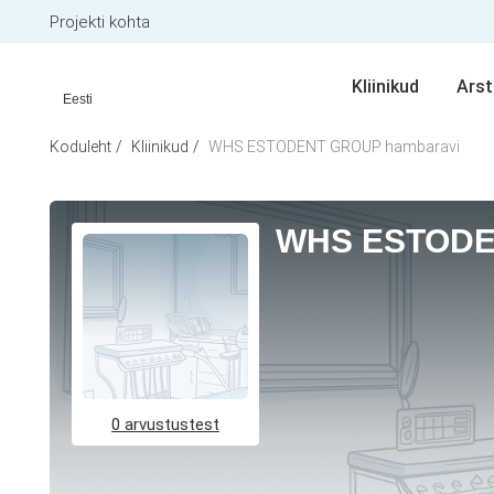
Projekti kohta
Kliinikud
Arst
Eesti
Koduleht
Kliinikud
WHS ESTODENT GROUP hambaravi
WHS ESTODE
0 arvustustest