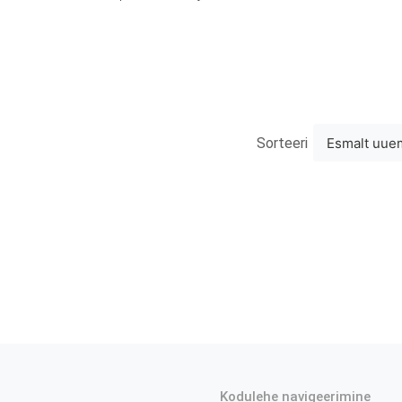
Sorteeri
Esmalt uue
Kodulehe navigeerimine