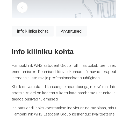
Info kliiniku kohta
Arvustused
Info kliiniku kohta
Hambakliinik WHS Estodent Group Tallinnas pakub teenuseid
ennetamiseks. Peamised töövaldkonnad hõlmavad terapeutilis
igemehaiguste ravi ja professionaalset suuhügieeni.
Kliinik on varustatud kaasaegse aparatuuriga, mis võimaldab
spetsialistidel on kogemus keerukate hambaravijuhtumite la
tagada püsivad tulemused.
Iga patsiendi jaoks koostatakse individuaalne raviplaan, mis
Hambakliinik WHS Estodent Group keskendub kvaliteetsete 