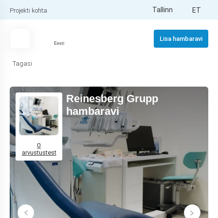
Tallinn
ET
Projekti kohta
Lisa hambaravi
Eesti
Tagasi
Reinesberg Grupp
hambaravi
0
arvustustest