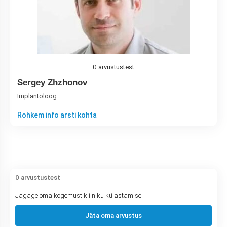
0 arvustustest
Sergey Zhzhonov
Implantoloog
Rohkem info arsti kohta
0 arvustustest
Jagage oma kogemust kliiniku külastamisel
Jäta oma arvustus