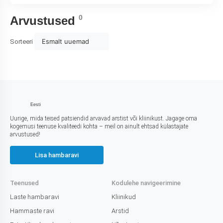
0
Arvustused
Esmalt uuemad
Sorteeri
Eesti
Uurige, mida teised patsiendid arvavad arstist või kliinikust. Jagage oma
kogemusi teenuse kvaliteedi kohta – meil on ainult ehtsad külastajate
arvustused!
Lisa hambaravi
Teenused
Kodulehe navigeerimine
Laste hambaravi
Kliinikud
Hammaste ravi
Arstid