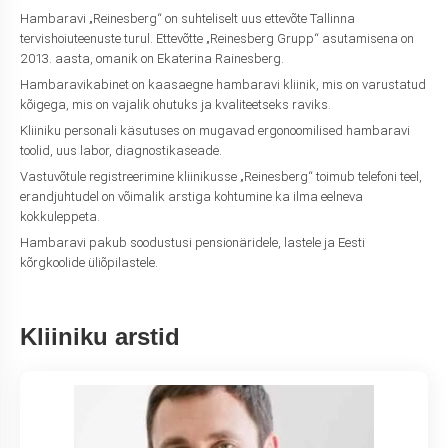
Hambaravi „Reinesberg“ on suhteliselt uus ettevõte Tallinna
tervishoiuteenuste turul. Ettevõtte „Reinesberg Grupp“ asutamisena on
2013. aasta, omanik on Ekaterina Rainesberg.
Hambaravikabinet on kaasaegne hambaravi kliinik, mis on varustatud
kõigega, mis on vajalik ohutuks ja kvaliteetseks raviks.
Kliiniku personali käsutuses on mugavad ergonoomilised hambaravi
toolid, uus labor, diagnostikaseade.
Vastuvõtule registreerimine kliinikusse „Reinesberg“ toimub telefoni teel,
erandjuhtudel on võimalik arstiga kohtumine ka ilma eelneva
kokkuleppeta.
Hambaravi pakub soodustusi pensionäridele, lastele ja Eesti
kõrgkoolide üliõpilastele.
Kliiniku arstid