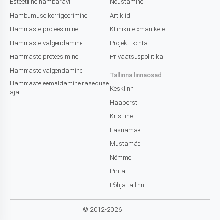
Esteetiline hambaravi
Nõustamine
Hambumuse korrigeerimine
Artiklid
Hammaste proteesimine
Kliinikute omanikele
Hammaste valgendamine
Projekti kohta
Hammaste proteesimine
Privaatsuspoliitika
Hammaste valgendamine
Tallinna linnaosad
Hammaste eemaldamine raseduse
Kesklinn
ajal
Haabersti
Kristiine
Lasnamäe
Mustamäe
Nõmme
Pirita
Põhja tallinn
© 2012-2026